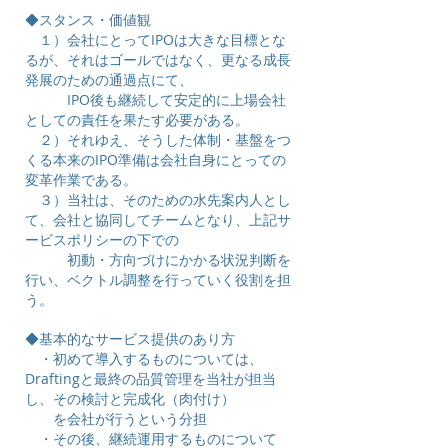
◆スタンス・価値観
１）会社にとってIPOは大きな目標とな
るが、それはゴールではなく、更なる成長
発展のための通過点にて、
IPO後も継続して安定的に上場会社
としての責任を果たす必要がある。
２）それゆえ、そうした体制・基盤をつ
くる本来のIPO準備は会社自身にとっての
変革作業である。
３）当社は、そのための水先案内人とし
て、会社と協同してチームとなり、上記サ
ービスポリシーの下での
初動・方向づけにかかる状況判断を
行い、ベクトル調整を行っていく役割を担
う。
◆基本的なサービス提供のあり方
・初めて導入するものについては、
Draftingと最終の品質管理を当社が担当
し、その検討と完成化（肉付け）
を
会社が行うという分担
・その後、継続運用するものについて