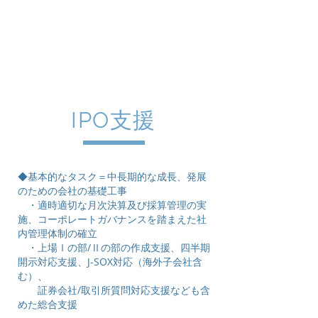
株式会社
DELTA
Venture
Partners
IPO支援
◆基本的なタスク＝中長期的な成長、発展
のための会社の基礎工事
・
適時適切な月次決算及び採算管理の実
施、コーポレートガバナンスを踏まえた社
内管理体制の確立
・上場Ⅰの部/Ⅱの部の作成支援、四半期
開示対応支援、J-SOX対応（海外子会社含
む）、
証券会社/取引所質問対応支援なども含
めた総合支援