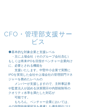
株式会社
DELTA
Venture
Partners
CFO・管理部支援サー
ビス
◆基本的な対象企業と支援レベル
・主に上場会社（そのグループ会社含む）
もしくは将来IPOを目指すベンチャー企業向け
に、
必要とされる機能を
支援いたします。中堅中小企業で
実際に
IPOを実現した会社や上場会社の管理部門
マネ
ジャーを務めたレベルの
メンバーが
支援しますので、主幹事証券
や
監査法人が
認める決算開示や内部統制等の
クオリティ水準を満たした対応が
可能です。
もちろん、ベンチャー企業においては、
その段階的発展状況を考慮した優先順位づけ