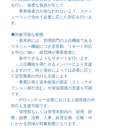
を行い、過度な負担が
生じて
事業推進力が損なわれないよう、スケジ
ューリング含めて
必要に応じた対応を行いま
す。
◆対象可能な範囲
・基本的には、管理部門の上位機能である
マネジャー機能につき非常勤・リモート対応
を中心に補い、経営陣が事業推進に
集中できるようなサポートを行います。
・上位機能を満たせるメンバーにより支援
しますので、時と場合によっては必要に応じ
て定型業務の代行も支援します。
・事業計画と資本政策の策定（ストックオ
プション発行含む）や資金調達の支援も可能
です。
・IPOベンチャー企業における上場前後のIR
対応も支援可能です。
・管理部もしくは管理本部内の、経理、財
務、総務、法務、人事、経営企画、広報・IR
にかかる領域が
対象範囲となります
。